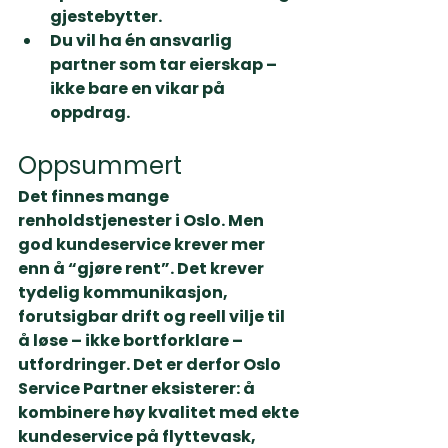
gjestebytter.
Du vil ha 
én ansvarlig 
partner
 som tar eierskap – 
ikke bare en vikar på 
oppdrag.
Oppsummert
Det finnes mange 
renholdstjenester i Oslo. Men 
god kundeservice
 krever mer 
enn å “gjøre rent”. Det krever 
tydelig kommunikasjon, 
forutsigbar drift og reell vilje til 
å løse – ikke bortforklare – 
utfordringer. 
Det er derfor Oslo 
Service Partner eksisterer:
 å 
kombinere 
høy kvalitet
 med 
ekte 
kundeservice
 på 
flyttevask, 