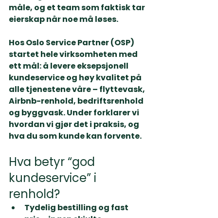
måle, og et team som faktisk tar 
eierskap når noe må løses.
Hos Oslo Service Partner (OSP) 
startet hele virksomheten med 
ett mål:
 å levere 
eksepsjonell 
kundeservice
 og 
høy kvalitet
 på 
alle tjenestene våre – 
flyttevask, 
Airbnb-renhold, bedriftsrenhold 
og byggvask
. Under forklarer vi 
hvordan vi gjør det i praksis, og 
hva du som kunde kan forvente.
Hva betyr “god 
kundeservice” i 
renhold?
Tydelig bestilling og fast 