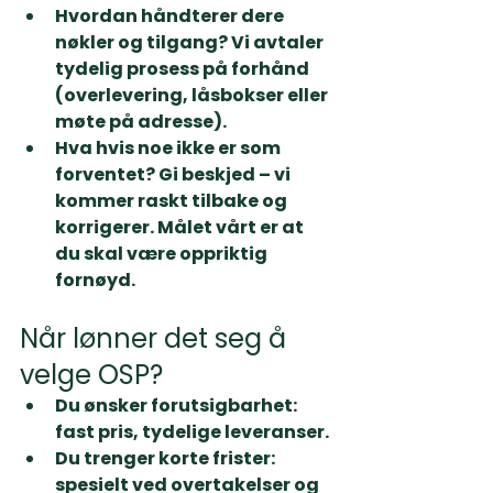
Hvordan håndterer dere 
nøkler og tilgang? 
Vi avtaler 
tydelig prosess på forhånd 
(overlevering, låsbokser eller 
møte på adresse).
Hva hvis noe ikke er som 
forventet? 
Gi beskjed – vi 
kommer raskt tilbake og 
korrigerer. Målet vårt er at 
du skal være oppriktig 
fornøyd.
Når lønner det seg å 
velge OSP?
Du ønsker 
forutsigbarhet
: 
fast pris, tydelige leveranser.
Du trenger 
korte frister
: 
spesielt ved overtakelser og 