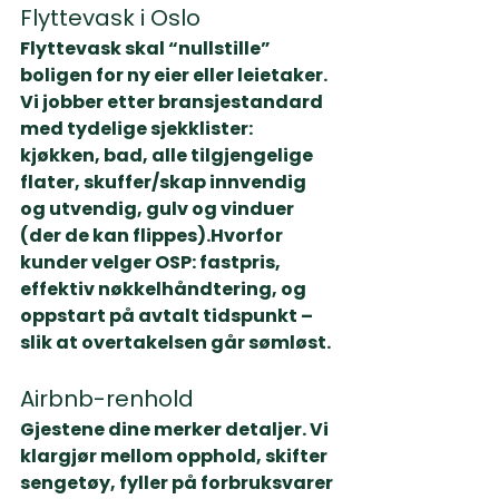
Flyttevask i Oslo
Flyttevask skal “nullstille” 
boligen for ny eier eller leietaker. 
Vi jobber etter bransjestandard 
med tydelige sjekklister: 
kjøkken, bad, alle tilgjengelige 
flater, skuffer/skap innvendig 
og utvendig, gulv og vinduer 
(der de kan flippes).
Hvorfor 
kunder velger OSP:
 fastpris, 
effektiv nøkkelhåndtering, og 
oppstart på avtalt tidspunkt – 
slik at overtakelsen går sømløst.
Airbnb-renhold
Gjestene dine merker detaljer. Vi 
klargjør mellom opphold, skifter 
sengetøy, fyller på forbruksvarer 