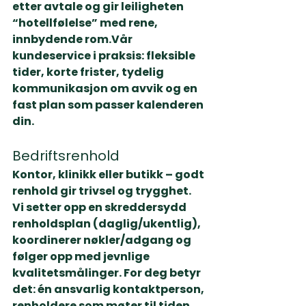
etter avtale og gir leiligheten 
“hotellfølelse” med rene, 
innbydende rom.
Vår 
kundeservice i praksis:
 fleksible 
tider, korte frister, tydelig 
kommunikasjon om avvik og en 
fast plan som passer kalenderen 
din.
Bedriftsrenhold
Kontor, klinikk eller butikk – godt 
renhold gir trivsel og trygghet. 
Vi setter opp en 
skreddersydd 
renholdsplan
 (daglig/ukentlig), 
koordinerer nøkler/adgang og 
følger opp med jevnlige 
kvalitetsmålinger. 
For deg betyr 
det:
 én ansvarlig kontaktperson, 
renholdere som møter til tiden, 