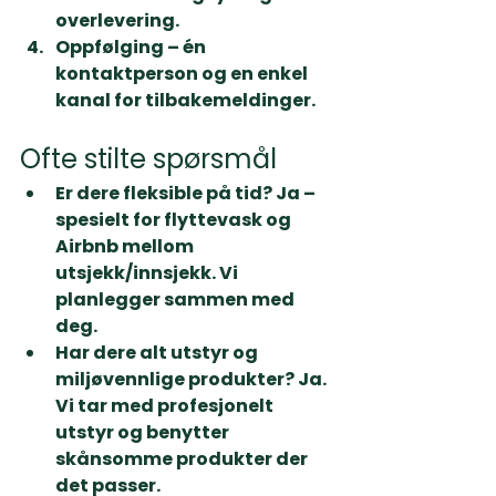
overlevering.
Oppfølging
 – én 
kontaktperson og en enkel 
kanal for tilbakemeldinger.
Ofte stilte spørsmål
Er dere fleksible på tid? 
Ja – 
spesielt for flyttevask og 
Airbnb mellom 
utsjekk/innsjekk. Vi 
planlegger sammen med 
deg.
Har dere alt utstyr og 
miljøvennlige produkter? 
Ja. 
Vi tar med profesjonelt 
utstyr og benytter 
skånsomme produkter der 
det passer.