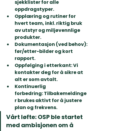
sjekklister
 for alle 
oppdragstyper.
Opplæring og rutiner
 for 
hvert team, inkl. riktig bruk 
av utstyr og miljøvennlige 
produkter.
Dokumentasjon
 (ved behov): 
før/etter-bilder og kort 
rapport.
Oppfølging i etterkant:
 Vi 
kontakter deg for å sikre at 
alt er som avtalt.
Kontinuerlig 
forbedring:
 Tilbakemeldinge
r brukes aktivt for å justere 
plan og frekvens.
Vårt løfte:
 OSP ble startet 
med ambisjonen om å 